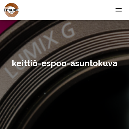
T
O
G
G
L
E
N
A
V
keittiö-espoo-asuntokuva
I
G
A
T
I
O
N