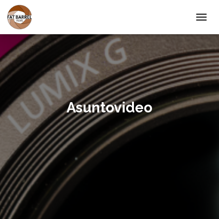
T
O
G
G
L
E
N
A
V
Asuntovideo
I
G
A
T
I
O
N