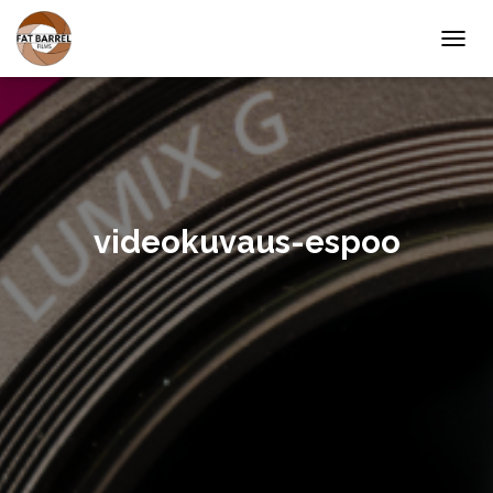
T
O
G
G
L
E
N
A
V
videokuvaus-espoo
I
G
A
T
I
O
N